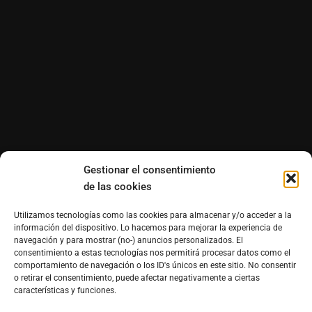
Gestionar el consentimiento
de las cookies
Utilizamos tecnologías como las cookies para almacenar y/o acceder a la
información del dispositivo. Lo hacemos para mejorar la experiencia de
navegación y para mostrar (no-) anuncios personalizados. El
consentimiento a estas tecnologías nos permitirá procesar datos como el
comportamiento de navegación o los ID's únicos en este sitio. No consentir
o retirar el consentimiento, puede afectar negativamente a ciertas
características y funciones.