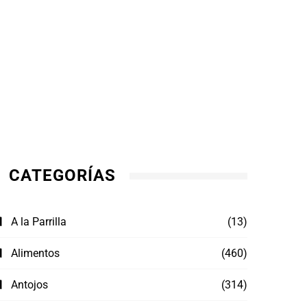
CATEGORÍAS
A la Parrilla
(13)
Alimentos
(460)
Antojos
(314)