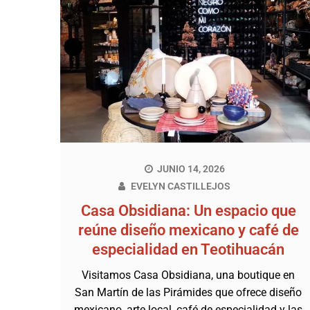
JUNIO 14, 2026
EVELYN CASTILLEJOS
Casa Obsidiana: Un espacio que
reúne diseño mexicano y café de
especialidad en Teotihuacán
Visitamos Casa Obsidiana, una boutique en
San Martín de las Pirámides que ofrece diseño
mexicano, arte local, café de especialidad y las