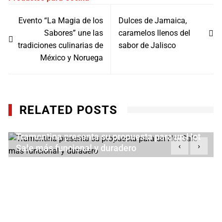
Navegación
Evento “La Magia de los
Dulces de Jamaica,
de
Sabores” une las
caramelos llenos del
entradas
tradiciones culinarias de
sabor de Jalisco
México y Noruega
RELATED POSTS
Tramontina presenta su propuesta para un Hot
‹
›
Sale más funcional y duradero
MAYO 29, 2026