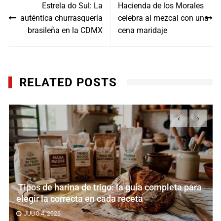
Estrela do Sul: La
Hacienda de los Morales
de
auténtica churrasquería
celebra al mezcal con una
entradas
brasileña en la CDMX
cena maridaje
RELATED POSTS
‹
›
SharkNinja pres
 de trigo: la guía completa para
Luxe Café Black:
ta en cada receta
black
JUNIO 24, 2026