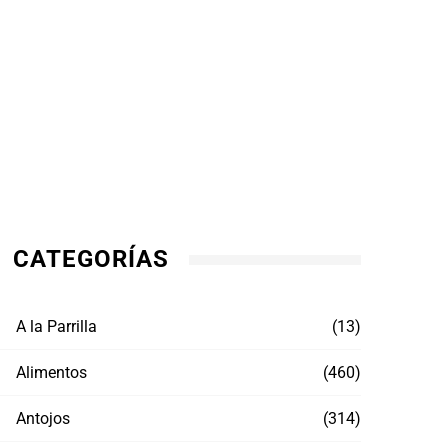
CATEGORÍAS
A la Parrilla
(13)
Alimentos
(460)
Antojos
(314)