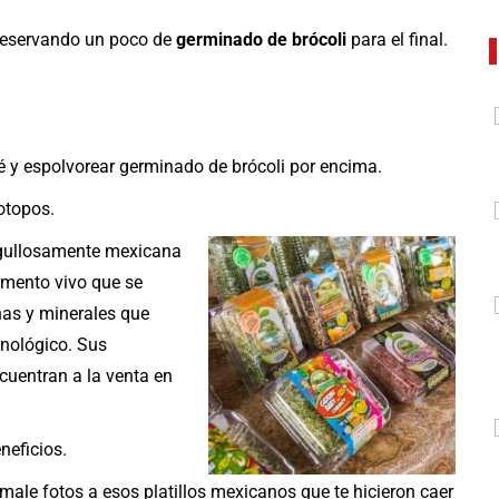
 reservando un poco de
germinado de brócoli
para el final.
é y espolvorear germinado de brócoli por encima.
otopos.
gullosamente mexicana
imento vivo que se
nas y minerales que
unológico. Sus
cuentran a la venta en
neficios.
male fotos a esos platillos mexicanos que te hicieron caer