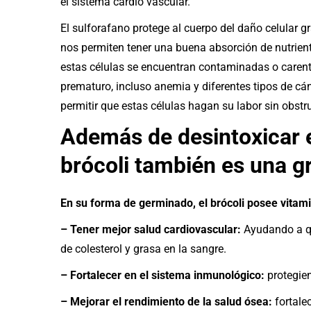
el sistema cardio vascular.
El sulforafano protege al cuerpo del daño celular g
nos permiten tener una buena absorción de nutrient
estas células se encuentran contaminadas o caren
prematuro, incluso anemia y diferentes tipos de cánc
permitir que estas células hagan su labor sin obstr
Además de desintoxicar 
brócoli también es una g
En su forma de germinado, el brócoli posee vitamin
– Tener mejor salud cardiovascular:
Ayudando a qu
de colesterol y grasa en la sangre.
– Fortalecer en el sistema inmunológico:
protegien
– Mejorar el rendimiento de la salud ósea:
fortale