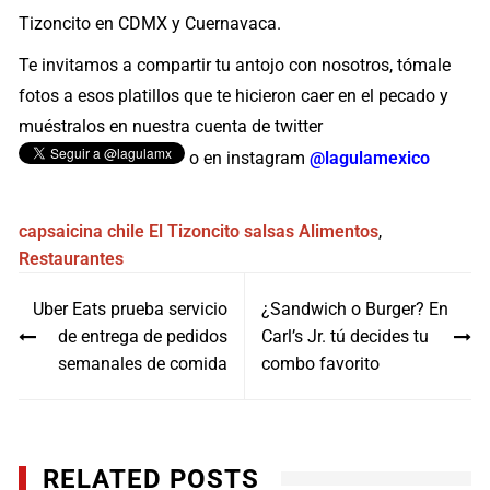
Tizoncito en CDMX y Cuernavaca.
Te invitamos a compartir tu antojo con nosotros, tómale
fotos a esos platillos que te hicieron caer en el pecado y
muéstralos en nuestra cuenta de twitter
o en instagram
@lagulamexico
capsaicina
chile
El Tizoncito
salsas
Alimentos
,
Restaurantes
Navegación
Uber Eats prueba servicio
¿Sandwich o Burger? En
de
de entrega de pedidos
Carl’s Jr. tú decides tu
entradas
semanales de comida
combo favorito
RELATED POSTS