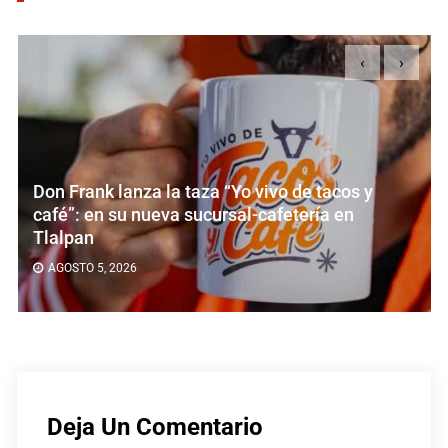
‹
›
 taza “Yo vivo de tacos y
Sal e Brasa Coapa:
 sucursal-cafetería en
brasileño y los rac
AGOSTO 5, 2026
Deja Un Comentario