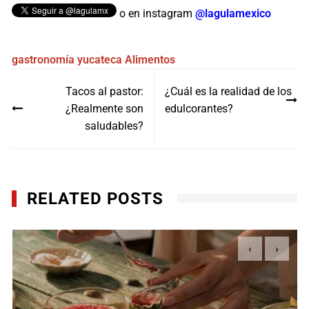
o en instagram
@lagulamexico
gastronomía yucateca
Alimentos
Navegación
Tacos al pastor:
¿Cuál es la realidad de los
de
¿Realmente son
edulcorantes?
entradas
saludables?
RELATED POSTS
‹
›