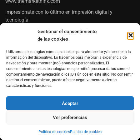
www.themarkethink.com
Impresiónate con lo último en impresión digital y
tecnología:
www.printproject.com.mx
Gestionar el consentimiento
Sólo para cinéfilos de hueso colorado:
de las cookies
www.elautocinema.com
Utilizamos tecnologías como las cookies para almacenar y/o acceder a la
información del dispositivo. Lo hacemos para mejorar la experiencia de
navegación y para mostrar (no-) anuncios personalizados. El
consentimiento a estas tecnologías nos permitirá procesar datos como el
comportamiento de navegación o los ID's únicos en este sitio. No consentir
o retirar el consentimiento, puede afectar negativamente a ciertas
características y funciones.
Aceptar
Ver preferencias
Política de cookies
Política de cookies