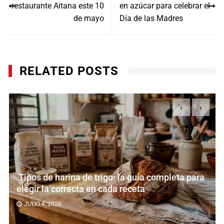
restaurante Aitana este 10
en azúcar para celebrar el
entradas
de mayo
Día de las Madres
RELATED POSTS
‹
›
Tipos de harina de trigo: la guía completa para
elegir la correcta en cada receta
JULIO 4, 2026