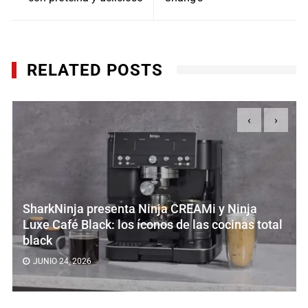
RELATED POSTS
‹
›
rkNinja presenta Ninja CREAMi y Ninja
Cen
e Café Black: los íconos de las cocinas total
culi
ck
clie
NIO 24, 2026
MA