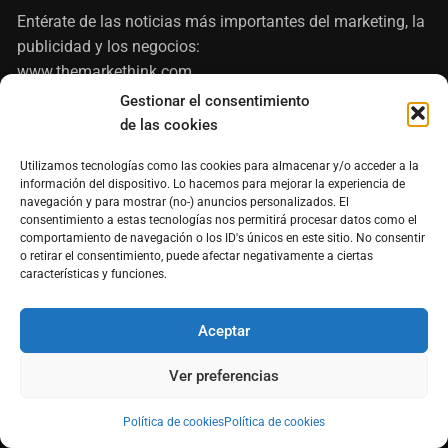
Entérate de las noticias más importantes del marketing, la
publicidad y los negocios:
www.themarkethink.com
Gestionar el consentimiento
Impresiónate con lo último en impresión digital y
de las cookies
tecnología:
www.printproject.com.mx
Utilizamos tecnologías como las cookies para almacenar y/o acceder a la
información del dispositivo. Lo hacemos para mejorar la experiencia de
Sólo para cinéfilos de hueso colorado:
navegación y para mostrar (no-) anuncios personalizados. El
www.elautocinema.com
consentimiento a estas tecnologías nos permitirá procesar datos como el
comportamiento de navegación o los ID's únicos en este sitio. No consentir
o retirar el consentimiento, puede afectar negativamente a ciertas
características y funciones.
Aceptar
Ver preferencias
Política de cookies
Política de cookies