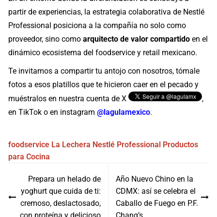
partir de experiencias, la estrategia colaborativa de Nestlé
Professional posiciona a la compañía no solo como
proveedor, sino como
arquitecto de valor compartido
en el
dinámico ecosistema del foodservice y retail mexicano.
Te invitamos a compartir tu antojo con nosotros, tómale
fotos a esos platillos que te hicieron caer en el pecado y
muéstralos en nuestra cuenta de X
,
en TikTok o en instagram
@lagulamexico
.
foodservice
La Lechera
Nestlé Professional
Productos
para Cocina
Navegación
Prepara un helado de
Año Nuevo Chino en la
de
yoghurt que cuida de ti:
CDMX: así se celebra el
entradas
cremoso, deslactosado,
Caballo de Fuego en P.F.
con proteína y delicioso
Chang’s