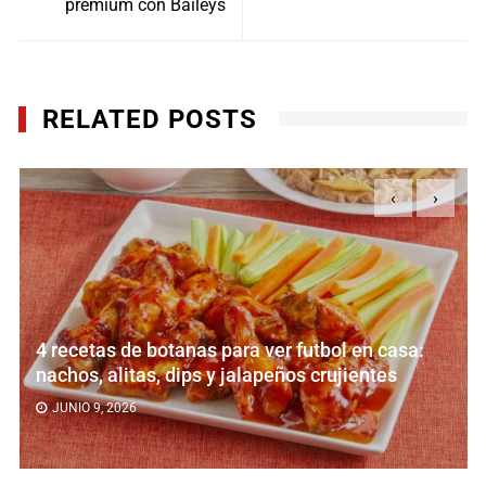
premium con Baileys
RELATED POSTS
‹
›
utbol en casa:
Día de la Repostería: 3 recetas f
 crujientes
creativas para reinventar los po
MAYO 24, 2026