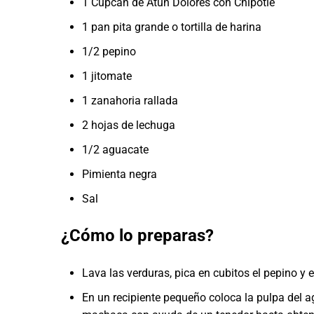
1 Cupcan de Atún Dolores con Chipotle
1 pan pita grande o tortilla de harina
1/2 pepino
1 jitomate
1 zanahoria rallada
2 hojas de lechuga
1/2 aguacate
Pimienta negra
Sal
¿Cómo lo preparas?
Lava las verduras, pica en cubitos el pepino y el
En un recipiente pequeño coloca la pulpa del a