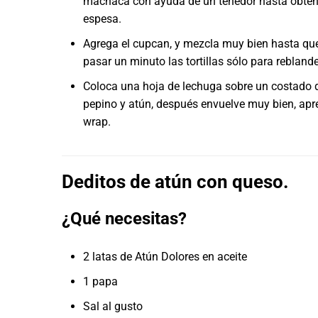
machaca con ayuda de un tenedor hasta obtener
espesa.
Agrega el cupcan, y mezcla muy bien hasta que 
pasar un minuto las tortillas sólo para reblande
Coloca una hoja de lechuga sobre un costado de l
pepino y atún, después envuelve muy bien, apr
wrap.
Deditos de atún con queso.
¿Qué necesitas?
2 latas de Atún Dolores en aceite
1 papa
Sal al gusto