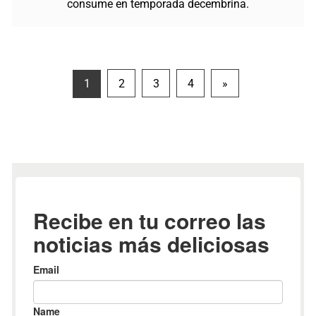
consume en temporada decembrina.
Paginación
1
2
3
4
»
de
entradas