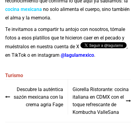
reconocimiento que confirma lo que aquí ya sabíamos: la
cocina mexicana
no solo alimenta el cuerpo, sino también
el alma y la memoria.
Te invitamos a compartir tu antojo con nosotros, tómale
fotos a esos platillos que te hicieron caer en el pecado y
muéstralos en nuestra cuenta de X
,
en TikTok o en instagram
@lagulamexico
.
Turismo
Navegación
Descubre la auténtica
Giorella Ristorante: cocina
de
sazón mexicana con la
italiana en CDMX con el
entradas
crema agria Fage
toque refrescante de
Kombucha ValleSana