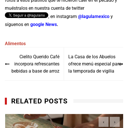
fotos a esos platillos que te hicieron caer en el pecado y
muéstralos en nuestra cuenta de twitter
, en instagram
@lagulamexico
y
síguenos en
google News
.
Alimentos
Navegación
Cielito Querido Café
La Casa de los Abuelos
de
incorpora refrescantes
ofrece menú especial para
entradas
bebidas a base de arroz
la temporada de vigilia
RELATED POSTS
‹
›