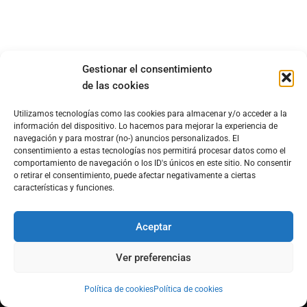
Gestionar el consentimiento
de las cookies
Utilizamos tecnologías como las cookies para almacenar y/o acceder a la
información del dispositivo. Lo hacemos para mejorar la experiencia de
navegación y para mostrar (no-) anuncios personalizados. El
consentimiento a estas tecnologías nos permitirá procesar datos como el
DERECHOS RESERVADOS
comportamiento de navegación o los ID's únicos en este sitio. No consentir
o retirar el consentimiento, puede afectar negativamente a ciertas
características y funciones.
La gula® es un portal de Morfosmedia Comunicaciones®.
Todos los derechos reservados®. Queda prohibida la
Aceptar
reproducción total o parcial de los contenidos escritos e
Ver preferencias
imágenes de este sitio sin la autorización por escrito de
Morfosmedia Comunicaciones®
Política de cookies
Política de cookies
Revisa nuestro
Aviso de Privacidad