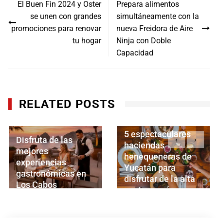
El Buen Fin 2024 y Oster
Prepara alimentos
de
se unen con grandes
simultáneamente con la
entradas
promociones para renovar
nueva Freidora de Aire
tu hogar
Ninja con Doble
Capacidad
RELATED POSTS
5 espectaculares
‹
›
haciendas
Comida típica de
henequeneras de
Baja California Sur:
Yucatán para
10 platillos que
disfrutar de la alta
debes probar
gastronomía
AGOSTO 27, 2025
SEPTIEMBRE 16, 2025