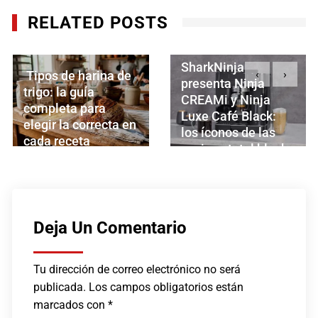
RELATED POSTS
Centro de
SharkNinja
‹
›
Experiencia Essen,
presenta Ninja
un nuevo espacio
CREAMi y Ninja
culinario para
Luxe Café Black:
conectar con
los íconos de las
distribuidores y
cocinas total black
clientes
JUNIO 24, 2026
MAYO 31, 2026
Deja Un Comentario
Tu dirección de correo electrónico no será
publicada.
Los campos obligatorios están
marcados con
*