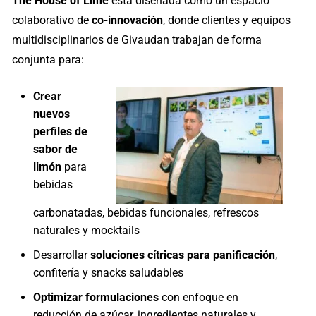
The House of Lime
está diseñada como un espacio
colaborativo de
co-innovación
, donde clientes y equipos
multidisciplinarios de Givaudan trabajan de forma
conjunta para:
Crear
nuevos
perfiles de
sabor de
limón
para
bebidas
carbonatadas, bebidas funcionales, refrescos
naturales y mocktails
Desarrollar
soluciones cítricas para panificación
,
confitería y snacks saludables
Optimizar formulaciones
con enfoque en
reducción de azúcar, ingredientes naturales y