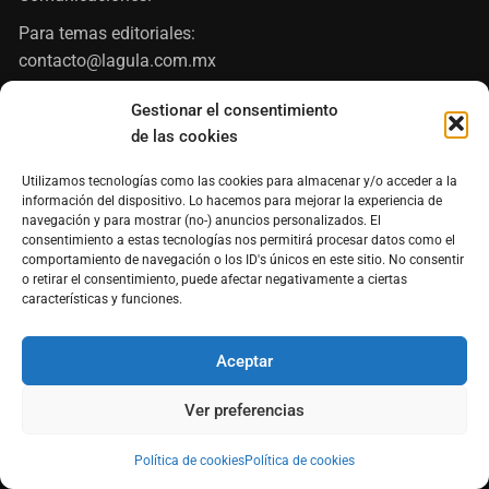
Para temas editoriales:
contacto@lagula.com.mx
hugo@lagula.com.mx
Gestionar el consentimiento
de las cookies
Utilizamos tecnologías como las cookies para almacenar y/o acceder a la
información del dispositivo. Lo hacemos para mejorar la experiencia de
navegación y para mostrar (no-) anuncios personalizados. El
consentimiento a estas tecnologías nos permitirá procesar datos como el
comportamiento de navegación o los ID's únicos en este sitio. No consentir
o retirar el consentimiento, puede afectar negativamente a ciertas
características y funciones.
Aceptar
PÁGINAS ASOCIADAS
Ver preferencias
Política de cookies
Política de cookies
Entérate de las noticias más importantes del marketing, la