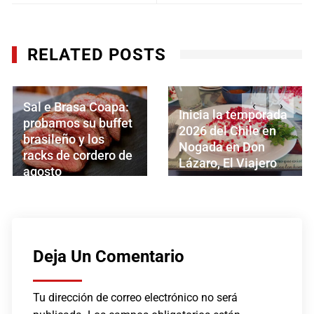
RELATED POSTS
‹
›
Inicia la temporada
Croasán amplía su
2026 del Chile en
oferta con la
Nogada en Don
incorporación de
Lázaro, El Viajero
carta de comidas
AGOSTO 3, 2026
AGOSTO 1, 2026
Deja Un Comentario
Tu dirección de correo electrónico no será