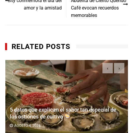
City conmemora el día del
Abuelita de Cielito Querido
entradas
amor y la amistad
Café evocan recuerdos
memorables
RELATED POSTS
‹
›
5 datos que explican el sabor tan especial de
los ostiones de cultivo
AGOSTO 4, 2026