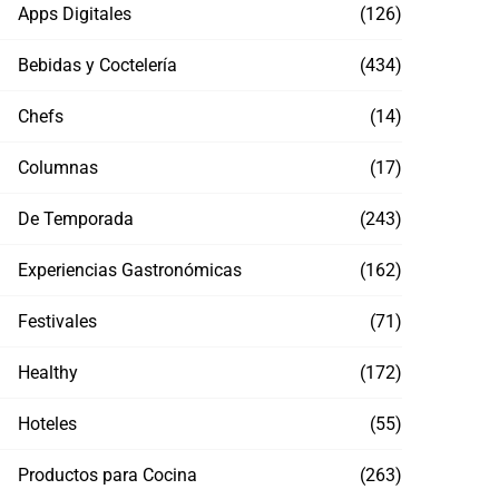
Apps Digitales
(126)
Bebidas y Coctelería
(434)
Chefs
(14)
Columnas
(17)
Spid
Nutrisa y Pixar convierten las historias
Kris
De Temporada
(243)
más queridas en helados que saben a
aventura, emoción y mucha diversión
JULI
Experiencias Gastronómicas
(162)
JULIO 28, 2026
Festivales
(71)
Healthy
(172)
Hoteles
(55)
Productos para Cocina
(263)