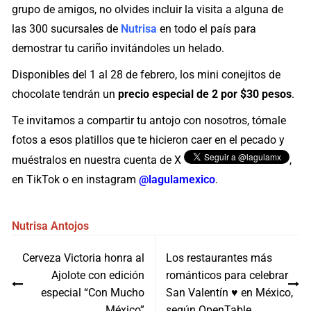
grupo de amigos, no olvides incluir la visita a alguna de
las 300 sucursales de
Nutrisa
en todo el país para
demostrar tu cariño invitándoles un helado.
Disponibles del 1 al 28 de febrero, los mini conejitos de
chocolate tendrán un
precio especial de 2 por $30 pesos
.
Te invitamos a compartir tu antojo con nosotros, tómale
fotos a esos platillos que te hicieron caer en el pecado y
muéstralos en nuestra cuenta de X
,
en TikTok o en instagram
@lagulamexico
.
Nutrisa
Antojos
Navegación
Cerveza Victoria honra al
Los restaurantes más
de
Ajolote con edición
románticos para celebrar
entradas
especial “Con Mucho
San Valentín ♥️ en México,
México”
según OpenTable