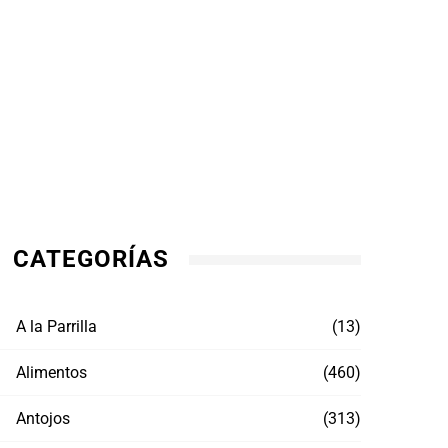
CATEGORÍAS
A la Parrilla
(13)
Alimentos
(460)
Antojos
(313)