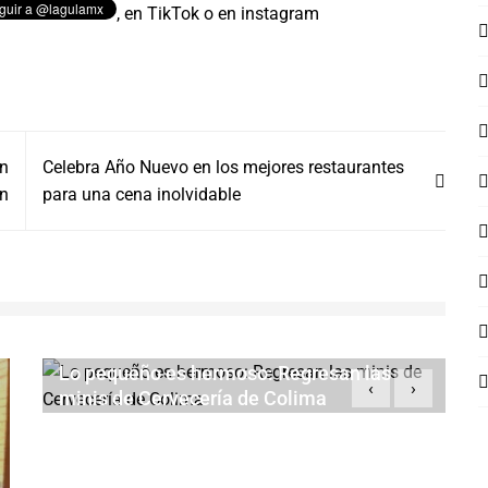
,
en TikTok o en instagram
ón
Celebra Año Nuevo en los mejores restaurantes
in
para una cena inolvidable
Lo pequeño es hermoso: Regresan las
‹
›
minis de Cervecería de Colima
JULIO 23, 2026