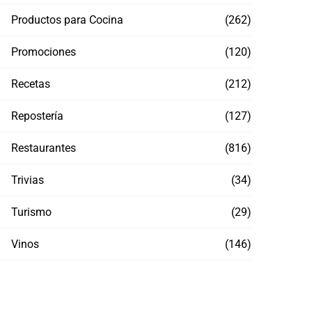
Productos para Cocina
(262)
Promociones
(120)
Recetas
(212)
Repostería
(127)
Restaurantes
(816)
Trivias
(34)
Turismo
(29)
Cerveza y futbol: mexicanos piden en
¡Últi
Vinos
(146)
promedio 2 six-packs por orden en DiDi
comb
Shop
con T
JULIO 19, 2026
JULI