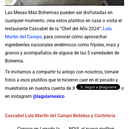
Las Mesas Más Bohemias pueden ser disfrutadas en
cualquier momento, crea estos platillos en casa o visita el
restaurante Cascabel de la “Chef del Año 2024”,
Lula
Martín del Campo
, para conocer cómo aprovechar
ingredientes nacionales endémicos como frijoles, maíz y
granos y acompañalos de alguna de las 5 variedades de
Bohemia.
Te invitamos a compartir tu antojo con nosotros, tómale
fotos a esos platillos que te hicieron caer en el pecado y
muéstralos en nuestra cuenta de X
o
en instagram
@lagulamexico
Cascabel
Lula Martín del Campo
Bebidas y Coctelería
Navegación
Conoce en Legado la
NOIA, el nuevo rooftop