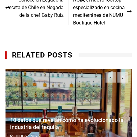
de
receta de Chile en Nogada
especializado en cocina
entradas
de la chef Gaby Ruiz
mediterránea de NUMU
Boutique Hotel
RELATED POSTS
‹
›
velan cómo ha evolucionado la
Lo pequeño es h
quila
Cervecería de C
JULIO 23, 2026