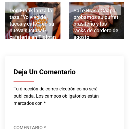
‹
›
 Frank lanza la
Sal e Brasa Coapa:
Ini
a “Yo vivo de
probamos su buffet
202
os y café”: en su
brasileño y los
Nog
va sucursal-
racks de cordero de
Láz
etería en Tlalpan
agosto
AG
GOSTO 5, 2026
AGOSTO 5, 2026
Deja Un Comentario
Tu dirección de correo electrónico no será
publicada.
Los campos obligatorios están
marcados con
*
COMENTARIO
*