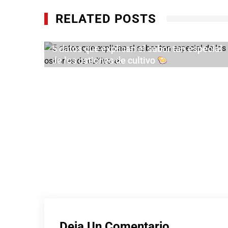
RELATED POSTS
5 datos que explican el sabor tan especial
de los ostiones de cultivo
AGOSTO 4, 2026
a y
Día de
Deja Un Comentario