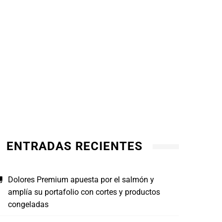
Guía 
¿Tus hijos consumen suficiente proteína
alime
de calidad? 5 consejos para incorporar
más pescado en su alimentación
JULI
JULIO 16, 2026
ENTRADAS RECIENTES
Dolores Premium apuesta por el salmón y
amplía su portafolio con cortes y productos
congeladas