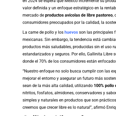
en 2024 se espera que México incremente su produ
valor definida y un enfoque estratégico en la rentab
mercado de
productos avícolas de libre pastoreo
,
consumidores preocupados por la calidad, la sosteni
La carne de pollo y los
huevos
son las principales 
mexicanas. Sin embargo, la tendencia está cambian
productos más saludables, producidas sin el uso ru
estandarizados y seguros. Por ello, Gallinita Libr
donde el 70% de los consumidores están enfocados
“Nuestro enfoque no solo busca cumplir con las ex
mejorar el entorno y asegurar un futuro más soste
sean de la más alta calidad, utilizando
100% pollo o
nitritos, fosfatos, almidones, conservadores y sabo
simples y naturales en productos que son prácticos 
creemos que crecer libre es lo natural”, afirmó Enr