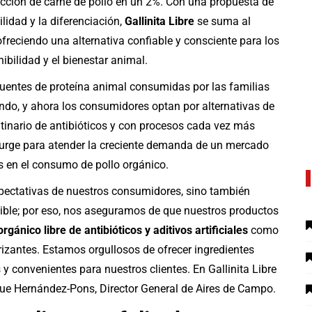
cción de carne de pollo en un 2%. Con una propuesta de
ilidad y la diferenciación,
Gallinita Libre
se suma al
 ofreciendo una alternativa confiable y consciente para los
bilidad y el bienestar animal.
fuentes de proteína animal consumidas por las familias
do, y ahora los consumidores optan por alternativas de
tinario de antibióticos y con procesos cada vez más
e surge para atender la creciente demanda de un mercado
 en el consumo de pollo orgánico.
pectativas de nuestros consumidores, sino también
nible; por eso, nos aseguramos de que nuestros productos
rgánico libre de antibióticos y aditivos artificiales
como
rizantes. Estamos orgullosos de ofrecer ingredientes
y convenientes para nuestros clientes. En Gallinita Libre
ique Hernández-Pons, Director General de Aires de Campo.