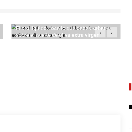
El oro líquido: todo lo que debes saber
‹
›
sobre el aceite de oliva extra virgen
JULIO 18, 2026