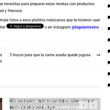
ue necesitas para preparar estas recetas con productos
d y frescura.
male fotos a esos platillos mexicanos que te hicieron caer
tter
o en instagram
@lagulamexico
as
3 trucos para que la carne asada quede jugosa
as
El oro líquido: todo lo que debes saber
‹
›
sobre el aceite de oliva extra virgen