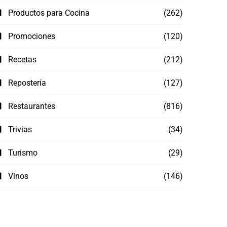
Productos para Cocina
(262)
Promociones
(120)
Recetas
(212)
Repostería
(127)
Restaurantes
(816)
Trivias
(34)
Turismo
(29)
Vinos
(146)
Guía 
¿Tus hijos consumen suficiente proteína
alime
de calidad? 5 consejos para incorporar