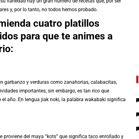
or su variedad hay un gran número de recetas que, por ser
ares y, por lo tanto, no todos hemos probado.
mienda cuatro platillos
idos para que te animes a
io:
 con garbanzo y verduras como zanahorias, calabacitas,
tividades importantes; sin embargo, es tan rico que
el año. En lengua jiak noki, la palabra wakabaki significa
re proviene del maya “kots” que significa taco enrollado y