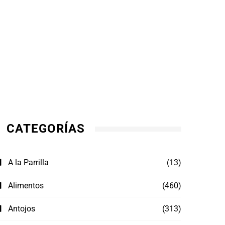
CATEGORÍAS
A la Parrilla
(13)
Alimentos
(460)
Antojos
(313)