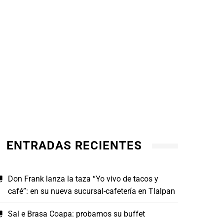
más pescado en su alimentación
JULI
JULIO 16, 2026
ENTRADAS RECIENTES
Don Frank lanza la taza “Yo vivo de tacos y
café”: en su nueva sucursal-cafetería en Tlalpan
Sal e Brasa Coapa: probamos su buffet