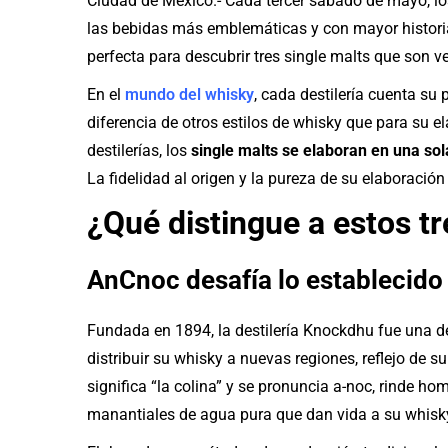
Ciudad de México.- Cada tercer sábado de mayo, 
las bebidas más emblemáticas y con mayor historia
perfecta para descubrir tres single malts que son 
En el
mundo del whisky
, cada destilería cuenta su 
diferencia de otros estilos de whisky que para su 
destilerías, los
single malts se elaboran en una so
La fidelidad al origen y la pureza de su elaboración 
¿Qué distingue a estos tr
AnCnoc desafía lo establecido
Fundada en 1894, la destilería Knockdhu fue una de 
distribuir su whisky a nuevas regiones, reflejo de 
significa “la colina” y se pronuncia a-noc, rinde ho
manantiales de agua pura que dan vida a su whisky