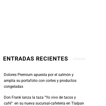
Cerveza y futbol: mexicanos piden en
¡Últi
promedio 2 six-packs por orden en DiDi
comb
Shop
con T
JULIO 19, 2026
ENTRADAS RECIENTES
JULI
Dolores Premium apuesta por el salmón y
amplía su portafolio con cortes y productos
congeladas
Don Frank lanza la taza “Yo vivo de tacos y
café”: en su nueva sucursal-cafetería en Tlalpan