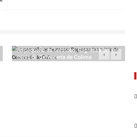
Lo pequeño es hermoso: Regresan las
‹
›
minis de Cervecería de Colima
JULIO 23, 2026