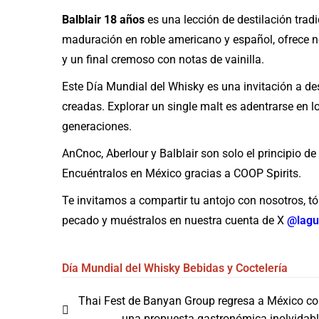
Balblair 18 años
es una lección de destilación trad
maduración en roble americano y español, ofrece n
y un final cremoso con notas de vainilla.
Este Día Mundial del Whisky es una invitación a des
creadas. Explorar un single malt es adentrarse en 
generaciones.
AnCnoc, Aberlour y Balblair son solo el principio d
Encuéntralos en México gracias a COOP Spirits.
Te invitamos a compartir tu antojo con nosotros, tóm
pecado y muéstralos en nuestra cuenta de X
@lagu
Día Mundial del Whisky
Bebidas y Coctelería
Navegación
Thai Fest de Banyan Group regresa a México c
una propuesta gastronómica inolvidab