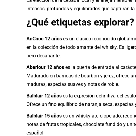
La elección de la cebada local y el añejamiento en
intensos, profundos y equilibrados que capturan la
¿Qué etiquetas explorar?
AnCnoc 12 años
es un clásico reconocido globalme
en la colección de todo amante del whisky. Es lige
pero desafiante.
Aberlour 12 años
es la puerta de entrada al caráct
Madurado en barricas de bourbon y jerez, ofrece u
maduras, especias suaves y notas de roble.
Balblair 12 años
es la expresión definitiva del estil
Ofrece un fino equilibrio de naranja seca, especias 
Balblair 15 años
es un whisky aterciopelado, redon
notas de frutas tropicales, chocolate fundido y un
español.