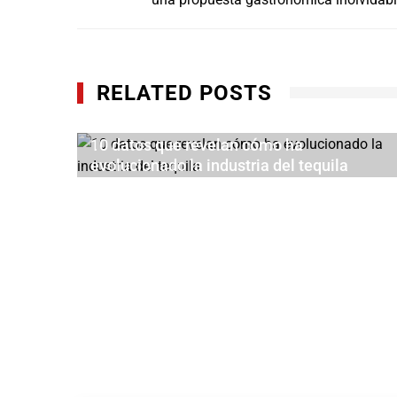
de
entradas
RELATED POSTS
10 datos que revelan cómo ha
evolucionado la industria del tequila
JULIO 24, 2026
al