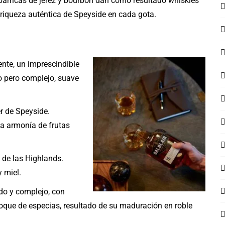
 barricas de jerez y bourbon dan como resultado whiskies
 riqueza auténtica de Speyside en cada gota.
nte, un imprescindible
ro pero complejo, suave
er de Speyside.
na armonía de frutas
o de las Highlands.
y miel.
do y complejo, con
 toque de especias, resultado de su maduración en roble