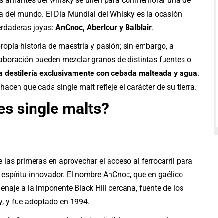
los amantes del whisky se unen para conmemorar una de
 del mundo. El Día Mundial del Whisky es la ocasión
verdaderas joyas:
AnCnoc, Aberlour y Balblair
.
propia historia de maestría y pasión; sin embargo, a
elaboración pueden mezclar granos de distintas fuentes o
la destilería exclusivamente con cebada malteada y agua
.
hacen que cada single malt refleje el carácter de su tierra.
es single malts?
las primeras en aprovechar el acceso al ferrocarril para
su espíritu innovador. El nombre AnCnoc, que en gaélico
menaje a la imponente Black Hill cercana, fuente de los
, y fue adoptado en 1994.