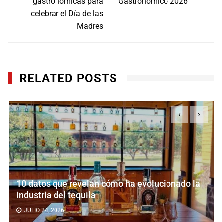
gastronómicas para
Gastronómico 2026
celebrar el Día de las
Madres
RELATED POSTS
‹
›
10 datos que revelan cómo ha evolucionado la
industria del tequila
JULIO 24, 2026