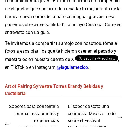
consumidor más joven. En Torres tenemos un compendio
de etiquetas que nos permiten resaltar lo mejor tanto de la
barrica nueva como de la barrica antigua, gracias a eso
podemos ofrecer versatilidad”, concluyó Cristóbal Cofre en
entrevista con La gula.
Te invitamos a compartir tu antojo con nosotros, tómale
fotos a esos platillos que te hicieron caer en el pecado y
muéstralos en nuestra cuenta de X
,
en TikTok o en instagram
@lagulamexico
.
Art of Pairing
Sylvestre
Torres Brandy
Bebidas y
Coctelería
Navegación
Sabores para consentir a
El sabor de Cataluña
de
mamá: restaurantes y
conquista México: Todo
entradas
experiencias
sobre el Festival