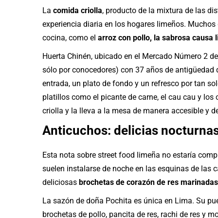
La
comida criolla
, producto de la mixtura de las di
experiencia diaria en los hogares limeños. Muchos d
cocina, como el
arroz con pollo, la sabrosa causa l
Huerta Chinén, ubicado en el Mercado Número 2 de 
sólo por conocedores) con 37 años de antigüedad 
entrada, un plato de fondo y un refresco por tan 
platillos como el picante de carne, el cau cau y los
criolla y la lleva a la mesa de manera accesible y de
Anticuchos: delicias nocturna
Esta nota sobre street food limeña no estaría comp
suelen instalarse de noche en las esquinas de las ca
deliciosas
brochetas de corazón de res marinadas y
La sazón de doña Pochita es única en Lima. Su pue
brochetas de pollo, pancita de res, rachi de res y mo