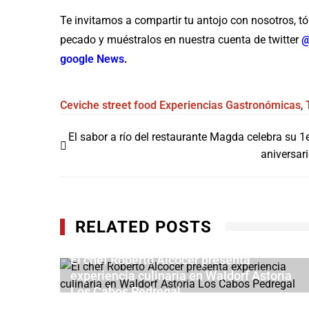
Te invitamos a compartir tu antojo con nosotros, tóm
pecado y muéstralos en nuestra cuenta de twitter
@
google News
.
Ceviche
street food
Experiencias Gastronómicas
,
Navegación
El sabor a río del restaurante Magda celebra su 1
de
aniversar
entradas
RELATED POSTS
El chef Roberto Alcocer presenta
 a La
experiencia culinaria en Waldorf Astoria
leno
Los Cabos Pedregal