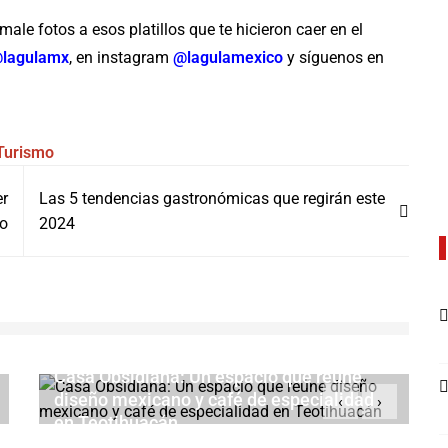
ale fotos a esos platillos que te hicieron caer en el
lagulamx
, en instagram
@lagulamexico
y síguenos en
Turismo
er
Las 5 tendencias gastronómicas que regirán este
io
2024
Casa Obsidiana: Un espacio que reúne
diseño mexicano y café de especialidad
‹
›
en Teotihuacán