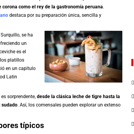
se corona como el rey de la gastronomía peruana
.
uano
destaca por su preparación única, sencilla y
Surquillo, se ha
ofreciendo un
ceviche es el
los platillos
ió en un capítulo
ood Latin
s es sorprendente,
desde la clásica leche de tigre hasta la
l sudado
. Así, los comensales pueden explorar un extenso
bores típicos