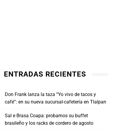
ENTRADAS RECIENTES
Don Frank lanza la taza “Yo vivo de tacos y
café”: en su nueva sucursal-cafetería en Tlalpan
Fútbol, tacos y cultura: Estación Maizajo,
Sal e Brasa Coapa: probamos su buffet
Los 
el mejor lugar para disfrutar el Mundial
llega
brasileño y los racks de cordero de agosto
2026
ABRI