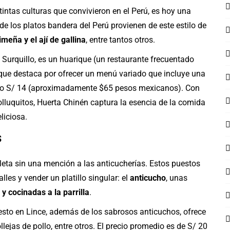
stintas culturas que convivieron en el Perú, es hoy una
e los platos bandera del Perú provienen de este estilo de
imeña y el ají de gallina
, entre tantos otros.
Surquillo, es un huarique (un restaurante frecuentado
que destaca por ofrecer un menú variado que incluye una
solo S/ 14 (aproximadamente $65 pesos mexicanos). Con
 olluquitos, Huerta Chinén captura la esencia de la comida
liciosa.
s
leta sin una mención a las anticucherías. Estos puestos
lles y vender un platillo singular: el
anticucho
, unas
 cocinadas a la parrilla
.
sto en Lince, además de los sabrosos anticuchos, ofrece
llejas de pollo, entre otros. El precio promedio es de S/ 20