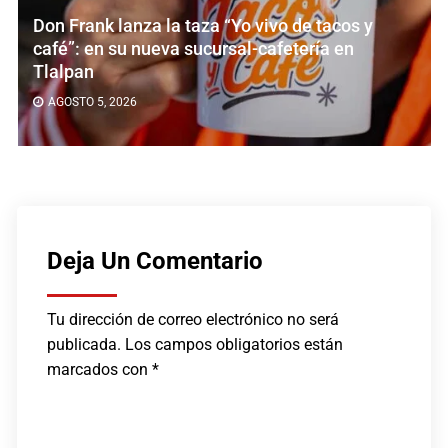
lanza la taza “Yo vivo de tacos y
Sal e Bras
su nueva sucursal-cafetería en
brasileño y
AGOSTO 5, 2
026
Deja Un Comentario
Tu dirección de correo electrónico no será
publicada.
Los campos obligatorios están
marcados con
*