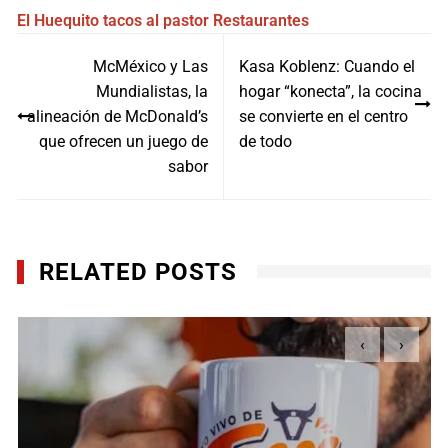
El Huequito
tacos al pastor
Restaurantes
Navegación
McMéxico y Las
Kasa Koblenz: Cuando el
de
Mundialistas, la
hogar “konecta”, la cocina
entradas
alineación de McDonald’s
se convierte en el centro
que ofrecen un juego de
de todo
sabor
RELATED POSTS
‹
›