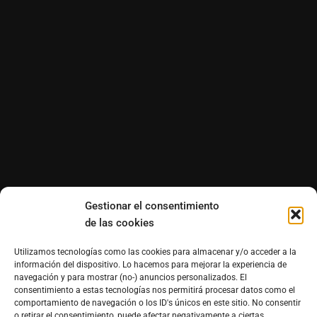
Gestionar el consentimiento
de las cookies
Utilizamos tecnologías como las cookies para almacenar y/o acceder a la
información del dispositivo. Lo hacemos para mejorar la experiencia de
navegación y para mostrar (no-) anuncios personalizados. El
consentimiento a estas tecnologías nos permitirá procesar datos como el
comportamiento de navegación o los ID's únicos en este sitio. No consentir
o retirar el consentimiento, puede afectar negativamente a ciertas