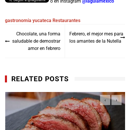
o en instagram
@lagulamexico
gastronomía yucateca
Restaurantes
Navegación
Chocolate, una forma
Febrero, el mejor mes para
de
saludable de demostrar
los amantes de la Nutella
entradas
amor en febrero
RELATED POSTS
‹
›