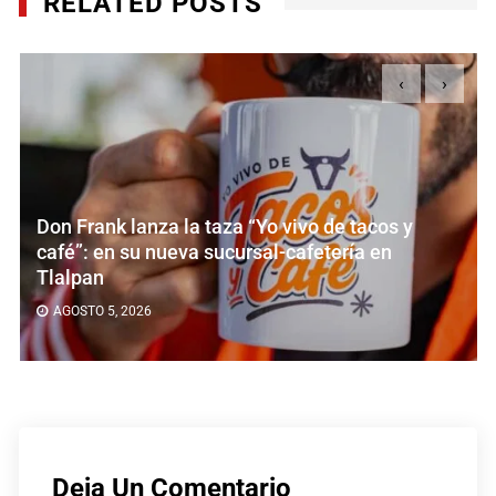
RELATED POSTS
‹
›
Don Frank lanza la taza “Yo vivo de tacos y
café”: en su nueva sucursal-cafetería en
Tlalpan
AGOSTO 5, 2026
Deja Un Comentario