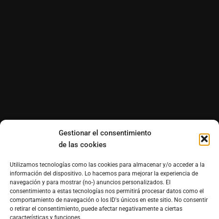
Gestionar el consentimiento
de las cookies
Utilizamos tecnologías como las cookies para almacenar y/o acceder a la
información del dispositivo. Lo hacemos para mejorar la experiencia de
navegación y para mostrar (no-) anuncios personalizados. El
consentimiento a estas tecnologías nos permitirá procesar datos como el
comportamiento de navegación o los ID's únicos en este sitio. No consentir
o retirar el consentimiento, puede afectar negativamente a ciertas
características y funciones.