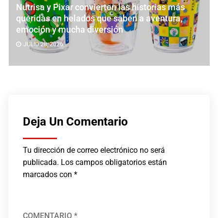
utrisa y Pixar convierten las historias más
L
ueridas en helados que saben a aventura,
en
moción y mucha diversión
h
JULIO 28, 2026
Deja Un Comentario
Tu dirección de correo electrónico no será
publicada.
Los campos obligatorios están
marcados con
*
COMENTARIO
*