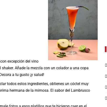
 con excepción del vino
 el shaker. Añade la mezcla con un colador a una copa
Decora a tu gusto ¡y salud!
clar todos estos ingredientes, obtienes un cóctel muy
er prima hermana de la mimosa. El sabor del Lambrusco
ale fotos a esos platillos que te hicieron caer en el