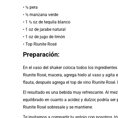
• ½ pera
• ½ manzana verde
• 1 ½ oz de tequila blanco
• 1 oz de jarabe natural
• 1 oz de jugo de limón
• Top Riunite Rosé
Preparación:
En el vaso del shaker coloca todos los ingredientes
Riunite Rosé, macera, agrega hielo al vaso y agita
flauta, después agrega el top de vino Riunite Rosé. 
El resultado es una bebida muy refrescante. Al mez
equilibrado en cuanto a acidez y dulzor, podría s
Riunite Rosé sobresale y se mantiene.
Te invitamos a compartir tu antojo con nosotros, tóm