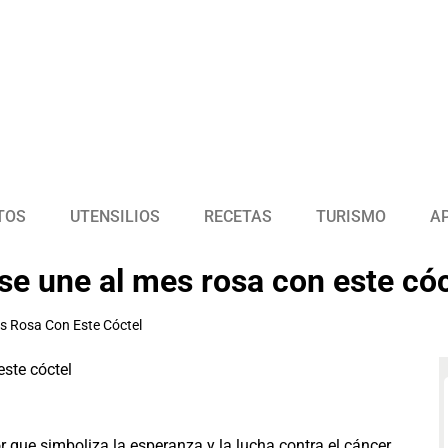
TOS
UTENSILIOS
RECETAS
TURISMO
A
e une al mes rosa con este cóc
s Rosa Con Este Cóctel
r que simboliza la esperanza y la lucha contra el cáncer