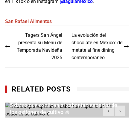
en TikTok o en instagram
@lagulamexico
.
San Rafael
Alimentos
Navegación
Tagers San Ángel
La evolución del
de
presenta su Menú de
chocolate en México: del
entradas
Temporada Navideña
metate al fine dining
2025
contemporáneo
RELATED POSTS
5 datos que explican el sabor tan especial de
‹
›
los ostiones de cultivo 🦪
AGOSTO 4, 2026