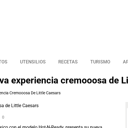
TOS
UTENSILIOS
RECETAS
TURISMO
A
va experiencia cremooosa de Li
encia Cremooosa De Little Caesars
0
México con el modelo Hot-N-Ready, presenta su nueva