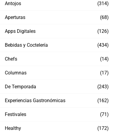
Antojos
(314)
Aperturas
(68)
Apps Digitales
(126)
Bebidas y Coctelería
(434)
Chefs
(14)
Columnas
(17)
De Temporada
(243)
Experiencias Gastronómicas
(162)
Festivales
(71)
Healthy
(172)
Spider-Man: Un nuevo día, se apodera de
¡Últi