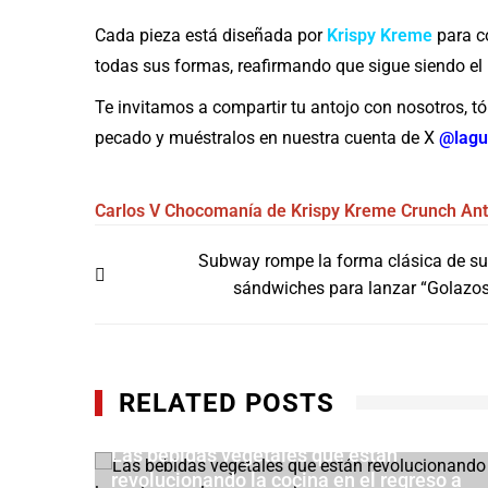
Cada pieza está diseñada por
Krispy Kreme
para c
todas sus formas, reafirmando que sigue siendo el i
Te invitamos a compartir tu antojo con nosotros, tóm
pecado y muéstralos en nuestra cuenta de X
@lagu
Carlos V
Chocomanía de Krispy Kreme
Crunch
Ant
Navegación
Subway rompe la forma clásica de s
de
sándwiches para lanzar “Golazo
entradas
RELATED POSTS
món y
Las bebidas vegetales que están
revolucionando la cocina en el regreso a