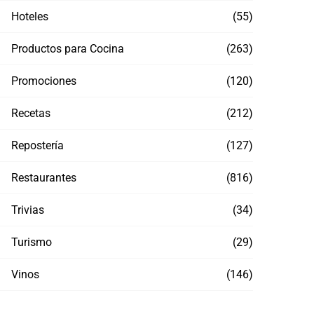
Krispy Kreme este verano
comb
Hoteles
(55)
con T
JULIO 21, 2026
JULI
Productos para Cocina
(263)
Promociones
(120)
Recetas
(212)
Repostería
(127)
Restaurantes
(816)
Trivias
(34)
Turismo
(29)
Vinos
(146)