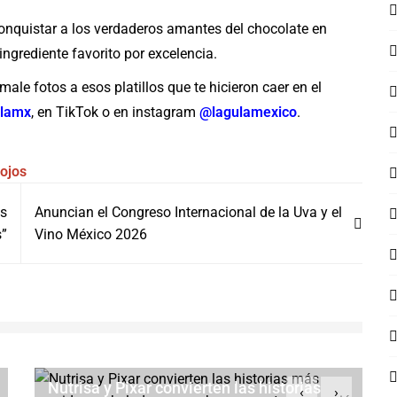
onquistar a los verdaderos amantes del chocolate en
ngrediente favorito por excelencia.
ale fotos a esos platillos que te hicieron caer en el
lamx
,
en TikTok o en instagram
@lagulamexico
.
ojos
us
Anuncian el Congreso Internacional de la Uva y el
s”
Vino México 2026
Nutrisa y Pixar convierten las historias
‹
›