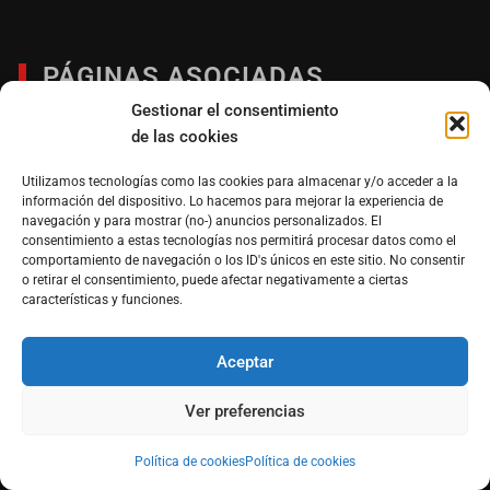
PÁGINAS ASOCIADAS
Gestionar el consentimiento
de las cookies
Entérate de las noticias más importantes del marketing, la
publicidad y los negocios:
Utilizamos tecnologías como las cookies para almacenar y/o acceder a la
información del dispositivo. Lo hacemos para mejorar la experiencia de
www.themarkethink.com
navegación y para mostrar (no-) anuncios personalizados. El
consentimiento a estas tecnologías nos permitirá procesar datos como el
Impresiónate con lo último en impresión digital y
comportamiento de navegación o los ID's únicos en este sitio. No consentir
tecnología:
o retirar el consentimiento, puede afectar negativamente a ciertas
características y funciones.
www.printproject.com.mx
Sólo para cinéfilos de hueso colorado:
Aceptar
www.elautocinema.com
Ver preferencias
Política de cookies
Política de cookies