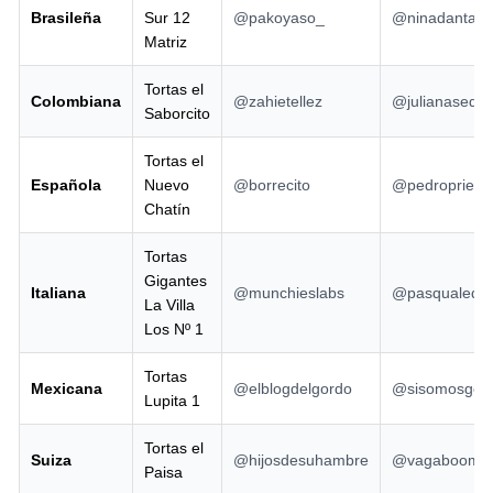
Brasileña
Sur 12
@pakoyaso_
@ninadantas
Matriz
Tortas el
Colombiana
@zahietellez
@julianaseda
Saborcito
Tortas el
Española
Nuevo
@borrecito
@pedroprietot
Chatín
Tortas
Gigantes
Italiana
@munchieslabs
@pasqualedin
La Villa
Los Nº 1
Tortas
Mexicana
@elblogdelgordo
@sisomosgem
Lupita 1
Tortas el
Suiza
@hijosdesuhambre
@vagaboom
Paisa