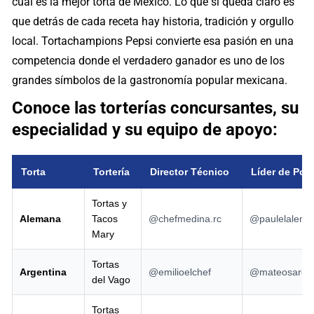
cuál es la mejor torta de México. Lo que sí queda claro es
que detrás de cada receta hay historia, tradición y orgullo
local. Tortachampions Pepsi convierte esa pasión en una
competencia donde el verdadero ganador es uno de los
grandes símbolos de la gastronomía popular mexicana.
Conoce las torterías concursantes, su
especialidad y su equipo de apoyo:
Torta
Tortería
Director Técnico
Líder de Porr
Tortas y
Alemana
Tacos
@chefmedina.rc
@paulelalema
Mary
Tortas
Argentina
@emilioelchef
@mateosarc_
del Vago
Tortas