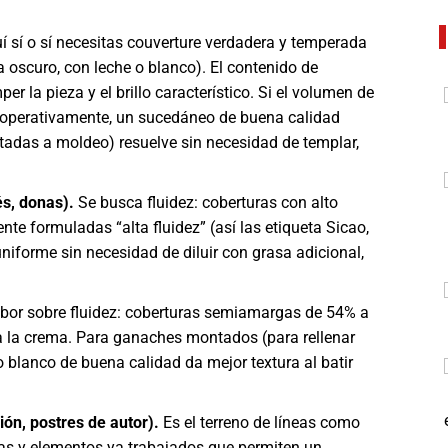
 sí o sí necesitas couverture verdadera y temperada
 oscuro, con leche o blanco). El contenido de
r la pieza y el brillo característico. Si el volumen de
e operativamente, un sucedáneo de buena calidad
tadas a moldeo) resuelve sin necesidad de templar,
és, donas).
Se busca fluidez: coberturas con alto
e formuladas “alta fluidez” (así las etiqueta Sicao,
iforme sin necesidad de diluir con grasa adicional,
abor sobre fluidez: coberturas semiamargas de 54% a
a la crema. Para ganaches montados (para rellenar
 blanco de buena calidad da mejor textura al batir
ón, postres de autor).
Es el terreno de líneas como
utas y elementos ya trabajados que permiten un