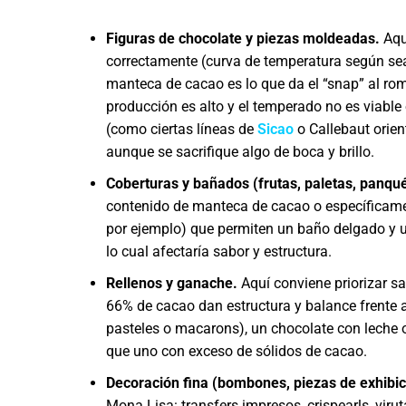
Figuras de chocolate y piezas moldeadas.
Aquí
correctamente (curva de temperatura según sea
manteca de cacao es lo que da el “snap” al rompe
producción es alto y el temperado no es viabl
(como ciertas líneas de
Sicao
o Callebaut orien
aunque se sacrifique algo de boca y brillo.
Coberturas y bañados (frutas, paletas, panqu
contenido de manteca de cacao o específicament
por ejemplo) que permiten un baño delgado y un
lo cual afectaría sabor y estructura.
Rellenos y ganache.
Aquí conviene priorizar s
66% de cacao dan estructura y balance frente 
pasteles o macarons), un chocolate con leche o
que uno con exceso de sólidos de cacao.
Decoración fina (bombones, piezas de exhibici
Mona Lisa: transfers impresos, crispearls, vir