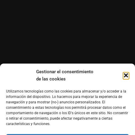
Gestionar el consentimiento
de las cookies
Utilizamos tecnologías como las cookies para almacenar y/o acceder a la
información del dispositivo. Lo hacemos para mejorar la experiencia de
navegación y para mostrar (no-) anuncios personalizados. El
consentimiento a estas tecnologías nos permitirá procesar datos como el
comportamiento de navegación o los ID's únicos en este sitio. No consentir
o retirar el consentimiento, puede afectar negativamente a ciertas
características y funciones.