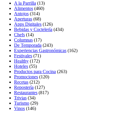
A la Parrilla
(13)
Alimentos
(460)
Antojos
(314)
Aperturas
(68)
Apps Digitales
(126)
Bebidas y Coctelería
(434)
Chefs
(14)
Columnas
(17)
De Temporada
(243)
Experiencias Gastronómicas
(162)
Festivales
(71)
Healthy
(172)
Hoteles
(55)
Productos para Cocina
(263)
Promociones
(120)
Recetas
(212)
Repostería
(127)
Restaurantes
(817)
Trivias
(34)
Turismo
(29)
Vinos
(146)