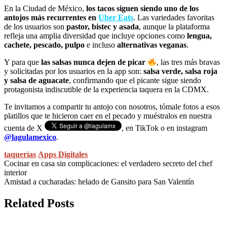
En la Ciudad de México,
los tacos siguen siendo uno de los
antojos más recurrentes en
Uber Eats
. Las variedades favoritas
de los usuarios son
pastor, bistec y asada
, aunque la plataforma
refleja una amplia diversidad que incluye opciones como
lengua,
cachete, pescado, pulpo
e incluso
alternativas veganas
.
Y para que
las salsas nunca dejen de picar
, las tres más bravas
y solicitadas por los usuarios en la app son:
salsa verde, salsa roja
y salsa de aguacate
, confirmando que el picante sigue siendo
protagonista indiscutible de la experiencia taquera en la CDMX.
Te invitamos a compartir tu antojo con nosotros, tómale fotos a esos
platillos que te hicieron caer en el pecado y muéstralos en nuestra
cuenta de X
,
en TikTok o en instagram
@lagulamexico
.
taquerías
Apps Digitales
Navegación
Cocinar en casa sin complicaciones: el verdadero secreto del chef
interior
de
Amistad a cucharadas: helado de Gansito para San Valentín
entradas
Related Posts