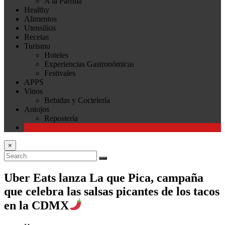
A la Parrilla
Healthy
Alimentos
Utensilios
Recetas
Turismo
Hoteles
Experiencias Gastronómicas
Festivales
APPS
Vinos
Bebidas y Coctelería
Antojos
Repostería
×
Uber Eats lanza La que Pica, campaña
que celebra las salsas picantes de los tacos
en la CDMX