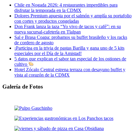
Chile en Nogada 2026: 4 restaurantes imperdibles para
disfrutar la temporada en la CDMX
Dolores Premium apuesta por el salmón y amplía su portafolio
con cortes y productos congeladas
Don Frank lanza la taza “Yo vivo de tacos y café”: en su
nueva sucursal-cafetería en Tlalpan
Sal e Brasa Coapa: probamos su buffet brasileño y los racks
de cordero de agosto
¡Participa en la trivia de pastas Barilla y gana uno de 5 kits
especiales por el Día de la Amistad!
5 datos que explican el sabor tan especial de los ostiones de
cultivo
Hotel Zócalo Central estrena terraza con desayuno buffet y
vista al corazón de la CDMX
Galería de Fotos