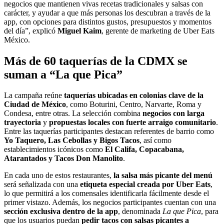
negocios que mantienen vivas recetas tradicionales y salsas con
carácter, y ayudar a que más personas los descubran a través de la
app, con opciones para distintos gustos, presupuestos y momentos
del día”, explicó
Miguel Kaim
, gerente de marketing de Uber Eats
México.
Más de 60 taquerías de la CDMX se
suman a “La que Pica”
La campaña reúne
taquerías ubicadas en colonias clave de la
Ciudad de México
, como Boturini, Centro, Narvarte, Roma y
Condesa, entre otras. La selección combina
negocios con larga
trayectoria
y
propuestas locales con fuerte arraigo comunitario
.
Entre las taquerías participantes destacan referentes de barrio como
Yo Taquero, Las Cebollas y Bigos Tacos
, así como
establecimientos icónicos como
El Califa, Copacabana,
Atarantados y Tacos Don Manolito
.
En cada uno de estos restaurantes,
la salsa más picante del menú
será señalizada con una
etiqueta especial creada por Uber Eats
,
lo que permitirá a los comensales identificarla fácilmente desde el
primer vistazo. Además, los negocios participantes cuentan con una
sección exclusiva dentro de la app
, denominada
La que Pica
, para
que los usuarios puedan
pedir tacos con salsas picantes a