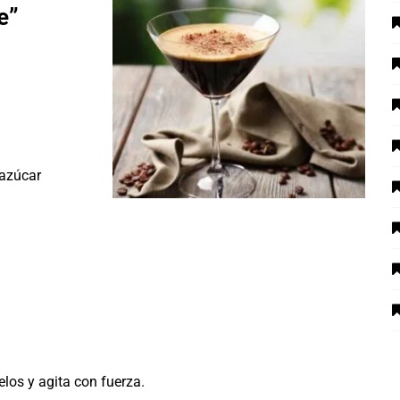
e”
 azúcar
elos y agita con fuerza.