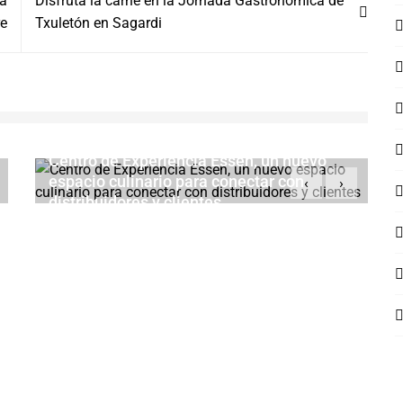
ra
Disfruta la carne en la Jornada Gastrónómica de
re
Txuletón en Sagardi
Centro de Experiencia Essen, un nuevo
espacio culinario para conectar con
‹
›
distribuidores y clientes
MAYO 31, 2026