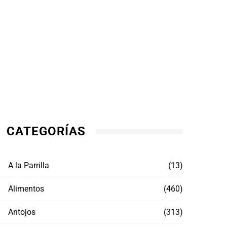
CATEGORÍAS
A la Parrilla
(13)
Alimentos
(460)
Antojos
(313)