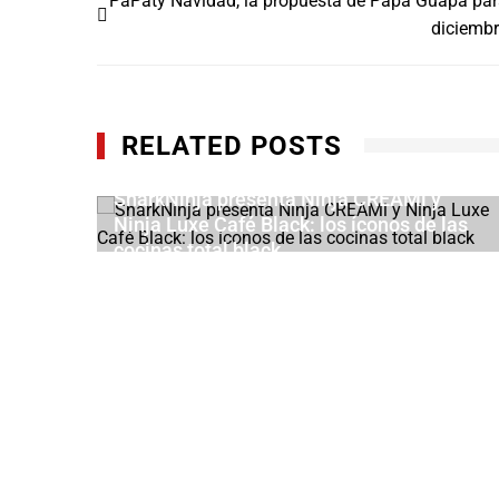
PaPaty Navidad, la propuesta de Papa Guapa pa
de
diciemb
entradas
RELATED POSTS
SharkNinja presenta Ninja CREAMi y
Ninja Luxe Café Black: los íconos de las
cocinas total black
JUNIO 24, 2026
pleta