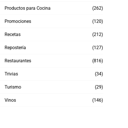
Productos para Cocina
(262)
Promociones
(120)
Recetas
(212)
Repostería
(127)
Tram
Thermomix, 20 años de innovación y un
Hot S
Restaurantes
(816)
modelo de negocio que apoya a miles de
emprendedores en México
MAYO
Trivias
(34)
MAYO 30, 2026
Turismo
(29)
Vinos
(146)