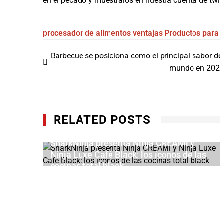
en el pecado y muéstralos en nuestra cuenta de twi
procesador de alimentos
ventajas
Productos para
Navegación
Barbecue se posiciona como el principal sabor d
de
mundo en 202
entradas
RELATED POSTS
SharkNinja presenta Ninja CREAMi y
Ninja Luxe Café Black: los íconos de las
cocinas total black
JUNIO 24, 2026