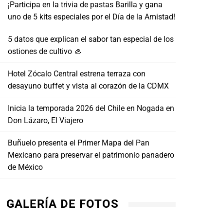
¡Participa en la trivia de pastas Barilla y gana
uno de 5 kits especiales por el Día de la Amistad!
5 datos que explican el sabor tan especial de los
ostiones de cultivo 🦪
Hotel Zócalo Central estrena terraza con
desayuno buffet y vista al corazón de la CDMX
Inicia la temporada 2026 del Chile en Nogada en
Don Lázaro, El Viajero
Buñuelo presenta el Primer Mapa del Pan
Tram
Thermomix, 20 años de innovación y un
Mexicano para preservar el patrimonio panadero
Hot S
modelo de negocio que apoya a miles de
de México
emprendedores en México
MAYO
MAYO 30, 2026
GALERÍA DE FOTOS