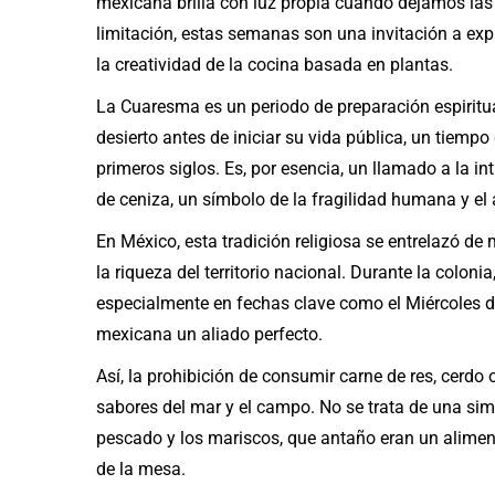
mexicana brilla con luz propia cuando dejamos las 
limitación, estas semanas son una invitación a expl
la creatividad de la cocina basada en plantas.
La Cuaresma es un periodo de preparación espirit
desierto antes de iniciar su vida pública, un tiempo
primeros siglos. Es, por esencia, un llamado a la in
de ceniza, un símbolo de la fragilidad humana y el 
En México, esta tradición religiosa se entrelazó de
la riqueza del territorio nacional. Durante la colonia
especialmente en fechas clave como el Miércoles de
mexicana un aliado perfecto.
Así, la prohibición de consumir carne de res, cerdo o
sabores del mar y el campo. No se trata de una simp
pescado y los mariscos, que antaño eran un aliment
de la mesa.