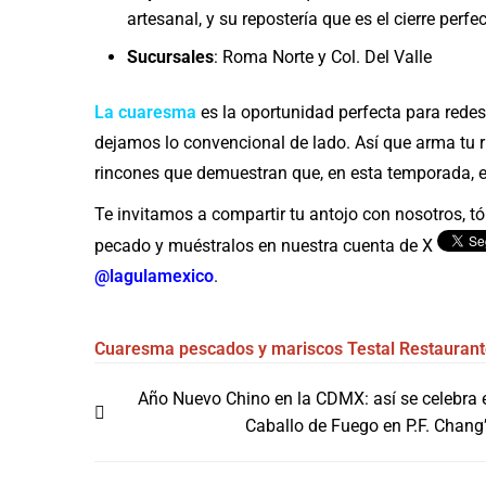
artesanal, y su repostería que es el cierre per
Sucursales
: Roma Norte y Col. Del Valle
La cuaresma
es la oportunidad perfecta para redes
dejamos lo convencional de lado. Así que arma tu r
rincones que demuestran que, en esta temporada, el
Te invitamos a compartir tu antojo con nosotros, tóm
pecado y muéstralos en nuestra cuenta de X
@lagulamexico
.
Cuaresma
pescados y mariscos
Testal
Restaurant
Navegación
Año Nuevo Chino en la CDMX: así se celebra 
de
Caballo de Fuego en P.F. Chang
entradas