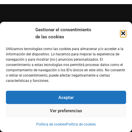
DERECHOS RESERVADOS
Gestionar el consentimiento
de las cookies
La gula® es un portal de Morfosmedia Comunicaciones®.
Utilizamos tecnologías como las cookies para almacenar y/o acceder a la
Todos los derechos reservados®. Queda prohibida la
información del dispositivo. Lo hacemos para mejorar la experiencia de
navegación y para mostrar (no-) anuncios personalizados. El
reproducción total o parcial de los contenidos escritos e
consentimiento a estas tecnologías nos permitirá procesar datos como el
imágenes de este sitio sin la autorización por escrito de
comportamiento de navegación o los ID's únicos en este sitio. No consentir
o retirar el consentimiento, puede afectar negativamente a ciertas
Morfosmedia Comunicaciones®
características y funciones.
Revisa nuestro
Aviso de Privacidad
Aceptar
Ver preferencias
CONTACTO
Política de cookies
Política de cookies