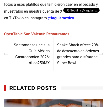
fotos a esos platillos que te hicieron caer en el pecado y
muéstralos en nuestra cuenta de X
,
en TikTok o en instagram
@lagulamexico
.
OpenTable
San Valentín
Restaurantes
Navegación
Santomar se une a la
Shake Shack ofrece 20%
de
Guía México
de descuento en órdenes
entradas
Gastronómico 2026:
grandes para disfrutar el
#Los250MX
Super Bowl
RELATED POSTS
‹
›