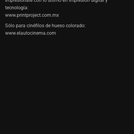
Impresiónate con lo último en impresión digital y
tecnología:
www.printproject.com.mx
Sólo para cinéfilos de hueso colorado:
www.elautocinema.com