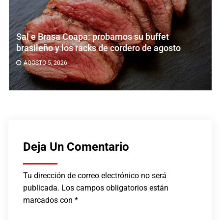
 Brasa Coapa: probamos su buffet
Inicia
leño y los racks de cordero de agosto
en Don
TO 5, 2026
AGOST
Deja Un Comentario
Tu dirección de correo electrónico no será
publicada.
Los campos obligatorios están
marcados con
*