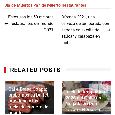
Día de Muertos
Pan de Muerto
Restaurantes
Navegación
Estos son los 50 mejores
Ofrenda 2021, una
de
restaurantes del mundo
cerveza de temporada con
entradas
2021
sabor a calaverita de
azúcar y calabaza en
tacha
RELATED POSTS
‹
›
Sal e Brasa Coapa:
Inicia la temporada
probamos su buffet
2026 del Chile en
brasileño y los
Nogada en Don
racks de cordero de
Lázaro, El Viajero
agosto