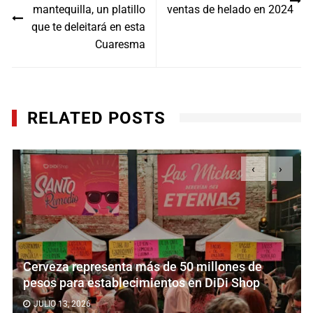
de
mantequilla, un platillo
ventas de helado en 2024
entradas
que te deleitará en esta
Cuaresma
RELATED POSTS
‹
›
 representa más de 50 millones de
Rappi re
ara establecimientos en DiDi Shop
la justa
, 2026
JULIO 7, 